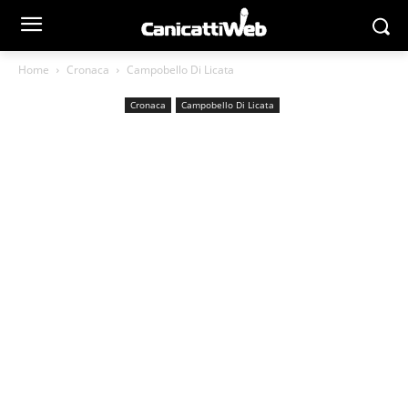
Home
Cronaca
Campobello Di Licata
Cronaca
Campobello Di Licata