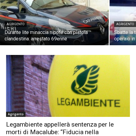
AGRIGENTO
AGRIGENTO
Durante lite minaccia nipote con pistola
Sbatte la 
clandestina: arrestato 69enne
operaio i
Agrigento
Legambiente appellerà sentenza per le
morti di Macalube: “Fiducia nella