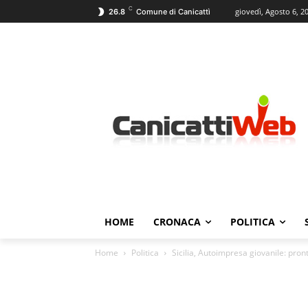
C
giovedì, Agosto 6, 2
26.8
Comune di Canicattì
HOME
CRONACA
POLITICA
Home
Politica
Sicilia, Autoimpresa giovanile: pronti