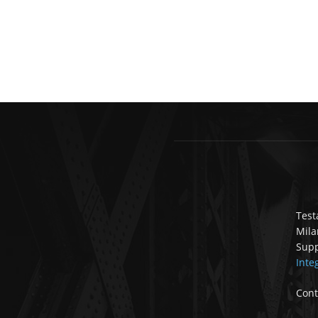
Test
Mila
Supp
Inte
Cont