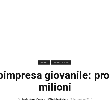
Politica
politica sicilia
toimpresa giovanile: pron
milioni
Di
Redazione Canicatti Web Notizie
-
3 Settembre 2015