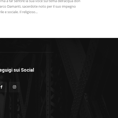
rna a far sentire la sua voce sul tema dell’acqua don
rco Damanti, sacerdote noto per il suo impegno
vile e sociale. Il religioso...
eguigi sui Social