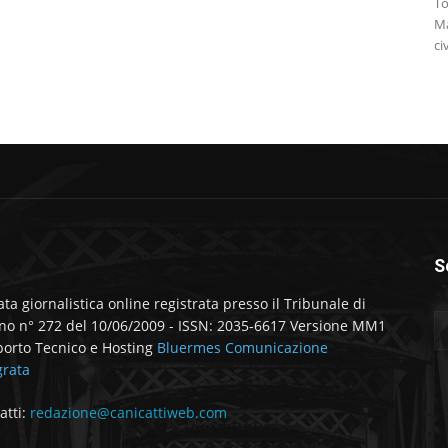
To
Ma
ci
S
ata giornalistica online registrata presso il Tribunale di
no n° 272 del 10/06/2009 - ISSN: 2035-6617 Versione MM1
orto Tecnico e Hosting
Bluermes Comunicazione
grata
atti:
redazione@canicattiweb.com