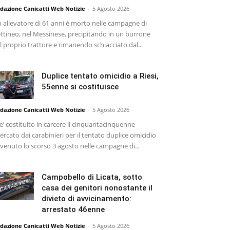
dazione Canicatti Web Notizie
-
5 Agosto 2026
 allevatore di 61 anni è morto nelle campagne di
ttineo, nel Messinese, precipitando in un burrone
l proprio trattore e rimanendo schiacciato dal...
Duplice tentato omicidio a Riesi,
55enne si costituisce
dazione Canicatti Web Notizie
-
5 Agosto 2026
 e’ costituito in carcere il cinquantacinquenne
cercato dai carabinieri per il tentato duplice omicidio
venuto lo scorso 3 agosto nelle campagne di...
Campobello di Licata, sotto
casa dei genitori nonostante il
divieto di avvicinamento:
arrestato 46enne
dazione Canicatti Web Notizie
-
5 Agosto 2026