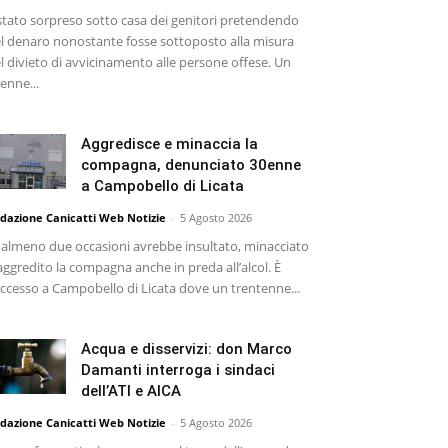
stato sorpreso sotto casa dei genitori pretendendo
l denaro nonostante fosse sottoposto alla misura
l divieto di avvicinamento alle persone offese. Un
enne...
Aggredisce e minaccia la
compagna, denunciato 30enne
a Campobello di Licata
dazione Canicatti Web Notizie
-
5 Agosto 2026
 almeno due occasioni avrebbe insultato, minacciato
aggredito la compagna anche in preda all’alcol. È
ccesso a Campobello di Licata dove un trentenne...
Acqua e disservizi: don Marco
Damanti interroga i sindaci
dell’ATI e AICA
dazione Canicatti Web Notizie
-
5 Agosto 2026