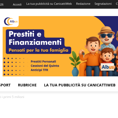
La tua pubblicità su CanicattiWeb
Redazione
Segnalazioni
C
026
Accedi
SPORT
RUBRICHE
LA TUA PUBBLICITÀ SU CANICATTIWEB
 i primi 5 milioni