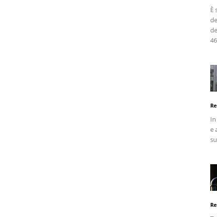
È 
de
de
46
Re
In
e 
su
Re