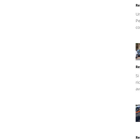
Re
Un
Pe
co
Re
Si
ri
av
Re