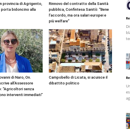
 in provincia di Agrigento,
Rinnovo del contratto della Sanità
 porta bidoncino alla
pubblica, Confintesa Sanitò: “Bene
l’accordo, ma ora salari europei e
Re
più welfare”
Di
bl
te
ovanni di Naro, On.
Campobello di Licata, si acuisce il
Re
crive all’Assessore
dibattito politico
Un
 “Agricoltori senza
es
ono interventi immediati”
ag