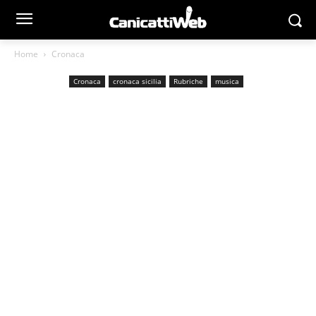
Home
Cronaca
Cronaca
cronaca sicilia
Rubriche
musica