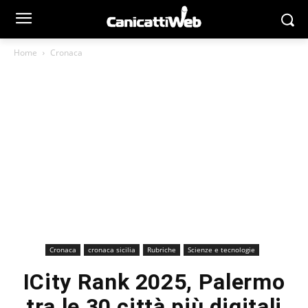
Home
Cronaca
Cronaca
cronaca sicilia
Rubriche
Scienze e tecnologie
ICity Rank 2025, Palermo
tra le 30 città più digitali