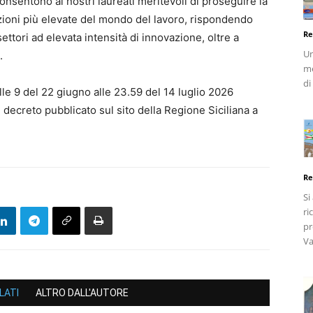
onsentono ai nostri laureati meritevoli di proseguire la
zioni più elevate del mondo del lavoro, rispondendo
Re
ettori ad elevata intensità di innovazione, oltre a
Un
.
me
di
le 9 del 22 giugno alle 23.59 del 14 luglio 2026
l decreto pubblicato sul sito della Regione Siciliana a
Re
Si
ri
pr
Va
LATI
ALTRO DALL'AUTORE