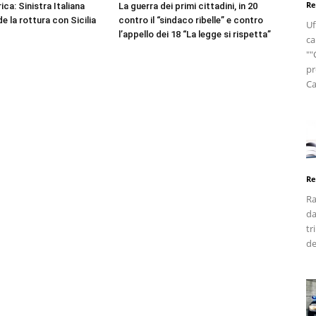
Re
ica: Sinistra Italiana
La guerra dei primi cittadini, in 20
e la rottura con Sicilia
contro il “sindaco ribelle” e contro
Uf
l’appello dei 18 “La legge si rispetta”
ca
""
pr
Ca
Re
Ra
da
tr
de