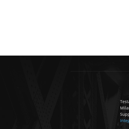
Test
Mila
Supp
Inte