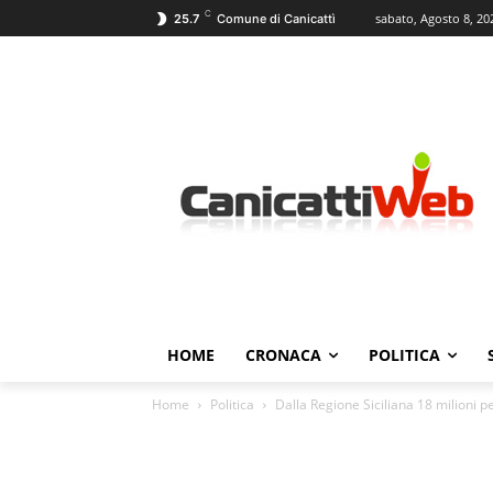
C
sabato, Agosto 8, 20
25.7
Comune di Canicattì
HOME
CRONACA
POLITICA
Home
Politica
Dalla Regione Siciliana 18 milioni p