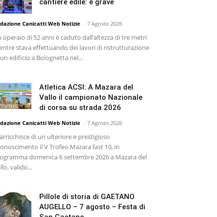
cantiere edile: è grave
dazione Canicatti Web Notizie
-
7 Agosto 2026
 operaio di 52 anni è caduto dall’altezza di tre metri
ntre stava effettuando dei lavori di ristrutturazione
 un edificio a Bolognetta nel...
Atletica ACSI: A Mazara del
Vallo il campionato Nazionale
di corsa su strada 2026
dazione Canicatti Web Notizie
-
7 Agosto 2026
 arricchisce di un ulteriore e prestigioso
conoscimento il V Trofeo Mazara fast 10, in
ogramma domenica 6 settembre 2026 a Mazara del
llo, valido...
Pillole di storia di GAETANO
AUGELLO – 7 agosto – Festa di
San Gaetano...