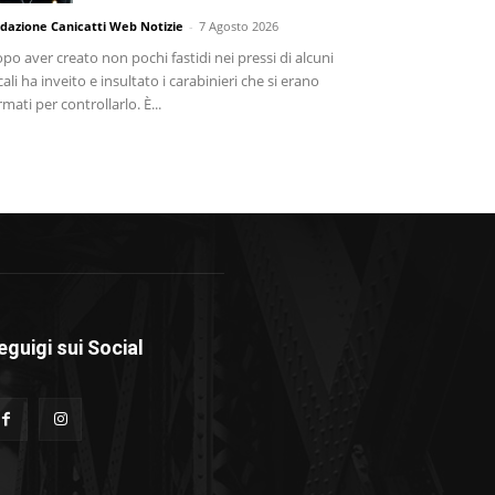
dazione Canicatti Web Notizie
-
7 Agosto 2026
po aver creato non pochi fastidi nei pressi di alcuni
cali ha inveito e insultato i carabinieri che si erano
rmati per controllarlo. È...
eguigi sui Social