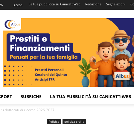
La tua pubblicità su CanicattiWeb
Redazione
Segnalazioni
Co
26
Accedi
SPORT
RUBRICHE
LA TUA PUBBLICITÀ SU CANICATTIWEB
er i dottorati di ricerca 2026-2027
Politica
politica sicilia