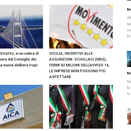
Re
Al
sp
cu
br
Stretto, si accelera di
SICILIA; INCENTIVI ALLE
ibera dal Consiglio dei
ASSUNZIONI: SCHILLACI (M5S),
na nuova delibera Iropi
FERMI 82 MILIONI DELL’AVVISO 14,
LE IMPRESE NON POSSONO PIÙ
Re
ASPETTARE
No
la
in